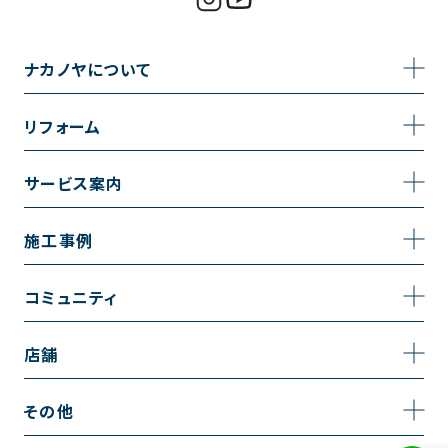
ナカノヤについて
事業内容
リフォーム
企業情報
トイレのリフォーム
サービス案内
採用情報
お風呂のリフォーム
サービスの流れ
施工事例
コーポレートサイト
キッチンのリフォーム
相談室・よくある質問
施工事例一覧
コミュニティ
洗面台のリフォーム
トイレの施工事例
コミュニティ
店舗
リノベーション
お風呂の施工事例
アルブル通信
越谷店
内装のリフォーム
その他
キッチンの施工事例
お知らせ