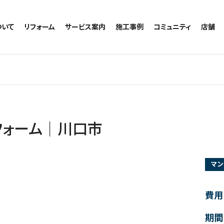
ついて
リフォーム
サービス案内
施工事例
コミュニティ
店舗
トイレのリフォーム
サービスの流れ
施工事例一覧
コミュニティ
越谷
お風呂のリフォーム
相談室・よくある質問
トイレの施工事例
アルブル通信
墨田
キッチンのリフォーム
お風呂の施工事例
お知らせ
浦和
洗面台のリフォーム
キッチンの施工事例
ブログ
日本
リノベーション
洗面の施工事例
お客様の声
内装のリフォーム
協力会社様専用
フォーム｜川口市
水回りのリフォーム
外壁のリフォーム
マン
窓のリフォーム
玄関のリフォーム
費用
期間