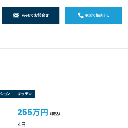
webでお問合せ
電話で相談する
店
店
店
橋店
ション
キッチン
255万円
（税込）
4日