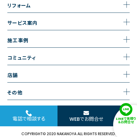
事業内容
リフォーム
企業情報
トイレのリフォーム
サービス案内
採用情報
お風呂のリフォーム
サービスの流れ
施工事例
コーポレートサイト
キッチンのリフォーム
相談室・よくある質問
施工事例一覧
コミュニティ
洗面台のリフォーム
トイレの施工事例
コミュニティ
店舗
リノベーション
お風呂の施工事例
アルブル通信
越谷店
内装のリフォーム
その他
キッチンの施工事例
お知らせ
墨田店
水回りのリフォーム
お問い合わせ
洗面の施工事例
ブログ
浦和店
電話で相談する
WEBでお問合せ
LINEで見積り
外壁のリフォーム
サイトポリシー
＆お問合せ
お客様の声
日本橋店
COPYRIGHT© 2020 NAKANOYA ALL RIGHTS RESERVED.
窓のリフォーム
協力会社様専用お問い合わせフォーム