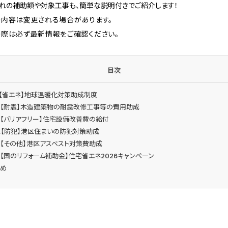
れの補助額や対象工事も、簡単な説明付きでご紹介します！
内容は変更される場合があります。
際は必ず最新情報をご確認ください。
目次
1.【省エネ】地球温暖化対策助成制度
2.【耐震】木造建築物の耐震改修工事等の費用助成
3.【バリアフリー】住宅設備改善費の給付
4.【防犯】港区住まいの防犯対策助成
5.【その他】港区アスベスト対策費助成
6.【国のリフォーム補助金】住宅省エネ2026キャンペーン
とめ