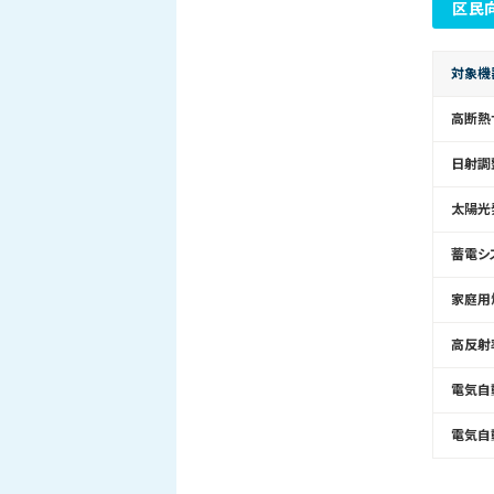
区民
対象機
高断熱
日射調
太陽光
蓄電シ
家庭用
高反射
電気自
電気自