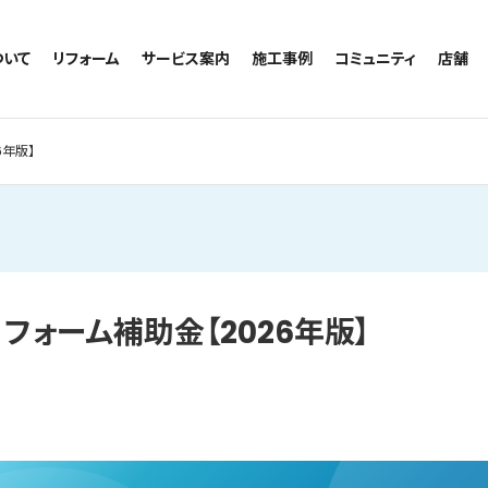
ついて
リフォーム
サービス案内
施工事例
コミュニティ
店舗
トイレのリフォーム
サービスの流れ
施工事例一覧
コミュニティ
越谷
お風呂のリフォーム
相談室・よくある質問
トイレの施工事例
アルブル通信
墨田
6年版】
キッチンのリフォーム
お風呂の施工事例
お知らせ
浦和
洗面台のリフォーム
キッチンの施工事例
ブログ
日本
リノベーション
洗面の施工事例
お客様の声
内装のリフォーム
協力会社様専用
水回りのリフォーム
フォーム補助金【2026年版】
外壁のリフォーム
窓のリフォーム
玄関のリフォーム