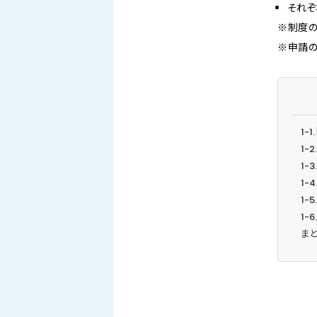
それぞ
※制度の
※申請の
1-
1-
1-
1-
1-
1-
ま