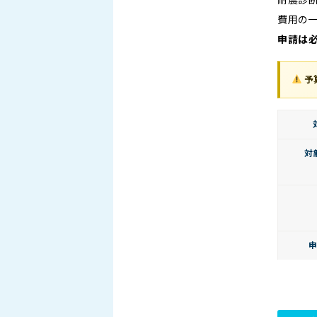
耐震診断
費用の一
申請は必
予
対
申