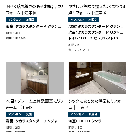
明るく落ち着きのあるお風呂にリ
やさしい色味で整えた水まわり3
フォーム｜江東区
点リフォーム｜江東区
マンション
お風呂
マンション
水回り
浴室：タカラスタンダード グランスパ
浴室：タカラスタンダード グランスパ
洗面：タカラスタンダード リジャスト
期間 ： 3日
トイレ：TOTO ピュアレストEX
費用 ： 187万円
期間 ： 5日
費用 ： 261万円
木目×グレーの上質洗面室にリフ
シックにまとめた浴室にリフォー
ォーム｜江東区
ム｜江東区
マンション
洗面
マンション
お風呂
洗面：タカラスタンダード リジャスト
浴室：TOTO シンラ
期間 ： 2日
期間 ： 3日