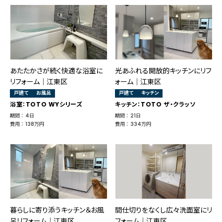
あたたかさが続く快適な浴室に
光あふれる開放的キッチンにリフ
リフォーム｜江東区
ォーム｜江東区
戸建て
お風呂
戸建て
キッチン
浴室：TOTO WYシリーズ
キッチン：TOTO ザ・クラッソ
期間 ： 4日
期間 ： 21日
費用 ： 138万円
費用 ： 334万円
暮らしに寄り添うキッチン＆お風
間仕切りをなくし広々洗面室にリ
呂リフォーム｜江東区
フォーム｜江東区