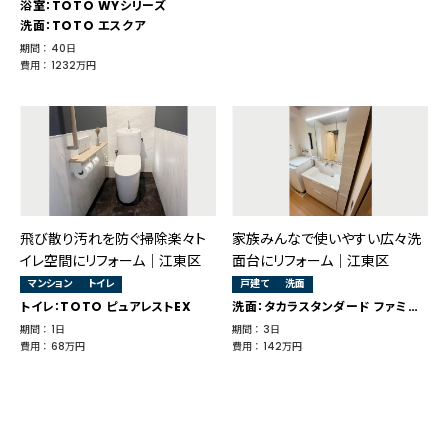
浴室：TOTO WYシリーズ
洗面：TOTO エスクア
期間 ： 40日
費用 ： 1232万円
飛び散り汚れを防ぐ掃除楽々ト
家族みんなで使いやすい広々洗
イレ空間にリフォーム｜江東区
面台にリフォーム｜江東区
マンション
トイレ
戸建て
洗面
トイレ：TOTO ピュアレストEX
洗面：タカラスタンダード ファミーユ
期間 ： 1日
期間 ： 3日
費用 ： 68万円
費用 ： 142万円