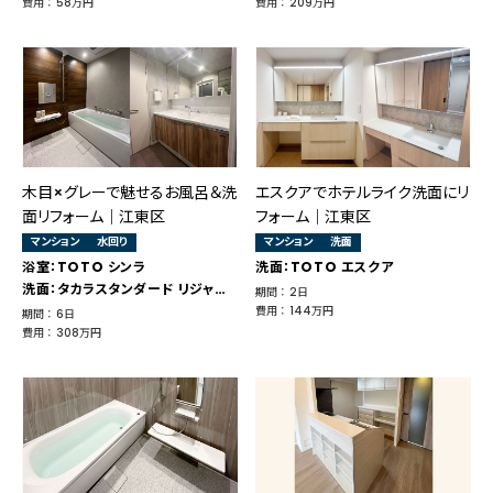
費用 ： 58万円
費用 ： 209万円
木目×グレーで魅せるお風呂＆洗
エスクアでホテルライク洗面にリ
面リフォーム｜江東区
フォーム｜江東区
マンション
水回り
マンション
洗面
浴室：TOTO シンラ
洗面：TOTO エスクア
洗面：タカラスタンダード リジャスト
期間 ： 2日
費用 ： 144万円
期間 ： 6日
費用 ： 308万円