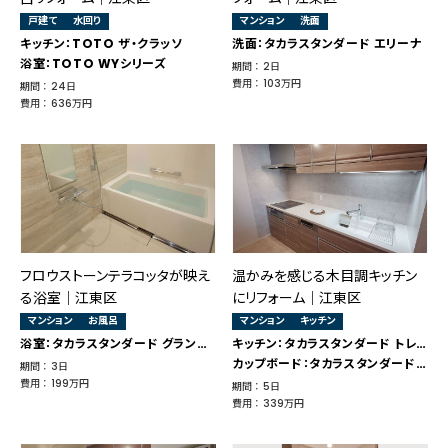
戸建て
水回り
マンション
洗面
キッチン：TOTO ザ・クラッソ
洗面：タカラスタンダード エリーナ
浴室：TOTO WYシリーズ
期間 ： 2日
費用 ： 103万円
期間 ： 24日
費用 ： 636万円
フロウストーンテラコッタが映え
温かみを感じる木目調キッチン
る浴室｜江東区
にリフォーム｜江東区
マンション
お風呂
マンション
キッチン
浴室：タカラスタンダード グランスパ
キッチン：タカラスタンダード トレーシア
カップボード：タカラスタンダード トレーシア
期間 ： 3日
費用 ： 199万円
期間 ： 5日
費用 ： 339万円