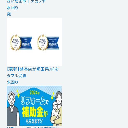
さいたま市｜ナカノヤ
水回り
窓
【表彰】越谷店が埼玉県№1を
ダブル受賞
水回り