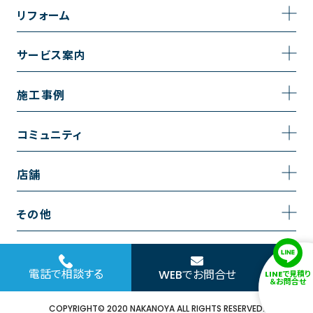
事業内容
リフォーム
企業情報
トイレのリフォーム
サービス案内
採用情報
お風呂のリフォーム
サービスの流れ
施工事例
コーポレートサイト
キッチンのリフォーム
相談室・よくある質問
施工事例一覧
コミュニティ
洗面台のリフォーム
トイレの施工事例
コミュニティ
店舗
リノベーション
お風呂の施工事例
アルブル通信
越谷店
内装のリフォーム
その他
キッチンの施工事例
お知らせ
墨田店
水回りのリフォーム
お問い合わせ
洗面の施工事例
ブログ
浦和店
電話で相談する
WEBでお問合せ
LINEで見積り
外壁のリフォーム
サイトポリシー
＆お問合せ
お客様の声
日本橋店
COPYRIGHT© 2020 NAKANOYA ALL RIGHTS RESERVED.
窓のリフォーム
協力会社様専用お問い合わせフォーム