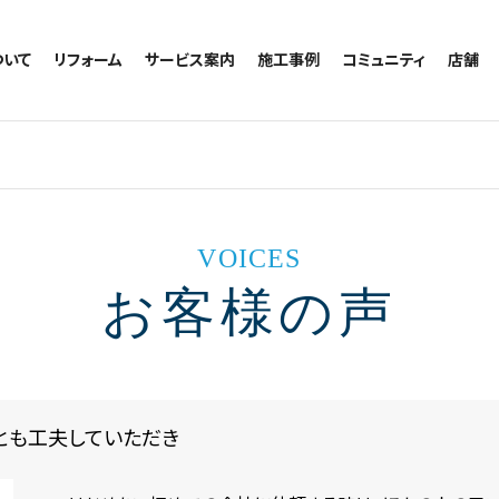
ついて
リフォーム
サービス案内
施工事例
コミュニティ
店舗
トイレのリフォーム
サービスの流れ
施工事例一覧
コミュニティ
越谷
お風呂のリフォーム
相談室・よくある質問
トイレの施工事例
アルブル通信
墨田
キッチンのリフォーム
お風呂の施工事例
お知らせ
浦和
洗面台のリフォーム
キッチンの施工事例
ブログ
日本
リノベーション
洗面の施工事例
お客様の声
VOICES
内装のリフォーム
協力会社様専用
お客様の声
水回りのリフォーム
外壁のリフォーム
窓のリフォーム
玄関のリフォーム
とも工夫していただき