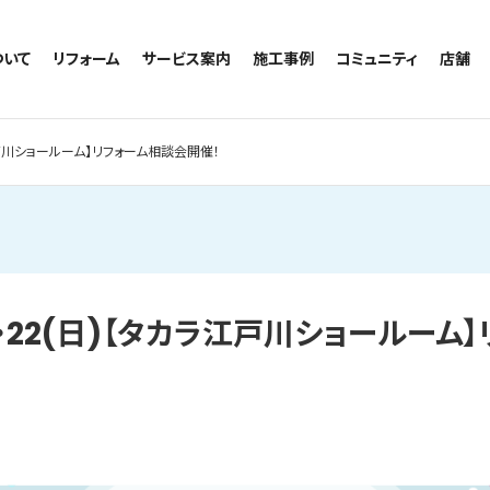
ついて
リフォーム
サービス案内
施工事例
コミュニティ
店舗
トイレのリフォーム
サービスの流れ
施工事例一覧
コミュニティ
越谷
お風呂のリフォーム
相談室・よくある質問
トイレの施工事例
アルブル通信
墨田
ラ江戸川ショールーム】リフォーム相談会開催！
キッチンのリフォーム
お風呂の施工事例
お知らせ
浦和
洗面台のリフォーム
キッチンの施工事例
ブログ
日本
リノベーション
洗面の施工事例
お客様の声
内装のリフォーム
協力会社様専用
水回りのリフォーム
土)・22(日)【タカラ江戸川ショールー
外壁のリフォーム
窓のリフォーム
玄関のリフォーム