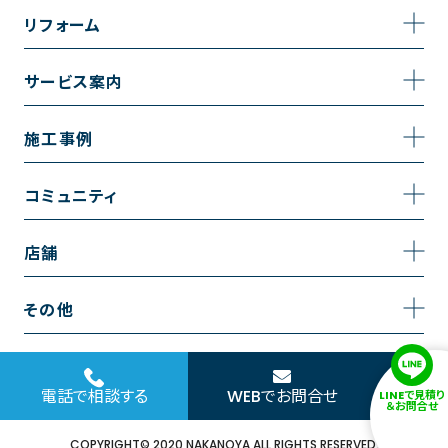
事業内容
リフォーム
企業情報
トイレのリフォーム
サービス案内
採用情報
お風呂のリフォーム
サービスの流れ
施工事例
コーポレートサイト
キッチンのリフォーム
相談室・よくある質問
施工事例一覧
コミュニティ
洗面台のリフォーム
トイレの施工事例
コミュニティ
店舗
リノベーション
お風呂の施工事例
アルブル通信
越谷店
内装のリフォーム
その他
キッチンの施工事例
お知らせ
墨田店
水回りのリフォーム
お問い合わせ
洗面の施工事例
ブログ
浦和店
電話で相談する
WEBでお問合せ
LINEで見積り
外壁のリフォーム
サイトポリシー
＆お問合せ
お客様の声
日本橋店
COPYRIGHT© 2020 NAKANOYA ALL RIGHTS RESERVED.
窓のリフォーム