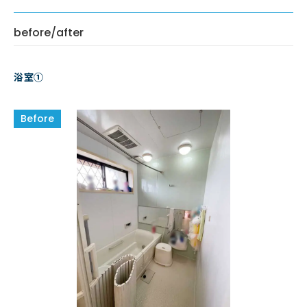
before/after
浴室①