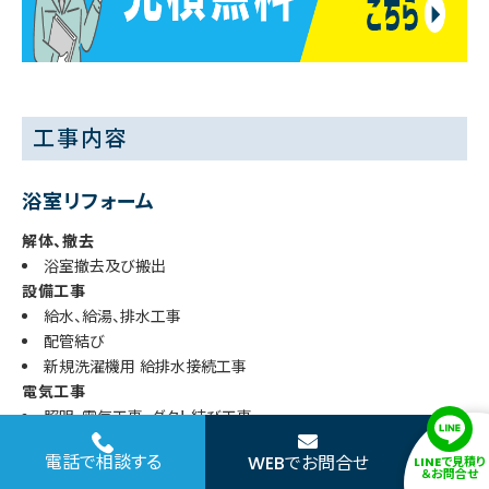
工事内容
浴室リフォーム
解体、撤去
浴室撤去及び搬出
設備工事
給水、給湯、排水工事
配管結び
新規洗濯機用 給排水接続工事
電気工事
照明、電気工事、ダクト結び工事
木工事
電話で相談する
WEBでお問合せ
LINEで見積り
浴室ドア枠取付工事
＆お問合せ