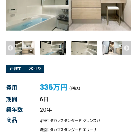
戸建て
水回り
335万円
費用
（税込）
期間
6日
築年数
20年
商品
浴室：タカラスタンダード グランスパ
洗面：タカラスタンダード エリーナ