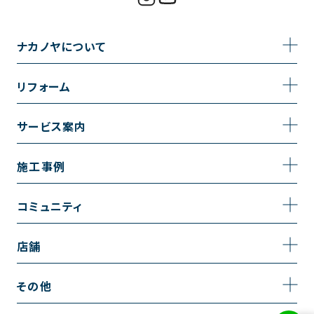
ナカノヤについて
事業内容
リフォーム
企業情報
トイレのリフォーム
サービス案内
採用情報
お風呂のリフォーム
サービスの流れ
施工事例
コーポレートサイト
キッチンのリフォーム
相談室・よくある質問
施工事例一覧
コミュニティ
洗面台のリフォーム
トイレの施工事例
コミュニティ
店舗
リノベーション
お風呂の施工事例
アルブル通信
越谷店
内装のリフォーム
その他
キッチンの施工事例
お知らせ
墨田店