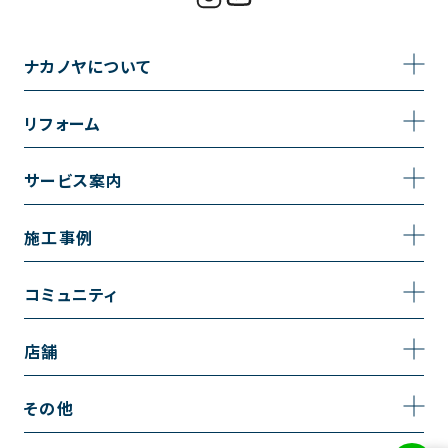
ナカノヤについて
事業内容
リフォーム
企業情報
トイレのリフォーム
サービス案内
採用情報
お風呂のリフォーム
サービスの流れ
施工事例
コーポレートサイト
キッチンのリフォーム
相談室・よくある質問
施工事例一覧
コミュニティ
洗面台のリフォーム
トイレの施工事例
コミュニティ
店舗
リノベーション
お風呂の施工事例
アルブル通信
越谷店
内装のリフォーム
その他
キッチンの施工事例
お知らせ
墨田店