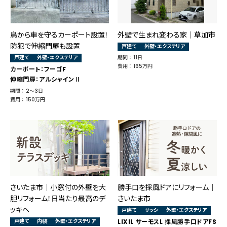
鳥から車を守るカーポート設置！
外壁で生まれ変わる家│草加市
防犯で伸縮門扉も設置
戸建て
外壁・エクステリア
戸建て
外壁・エクステリア
期間 ： 11日
費用 ： 165万円
カーポート：フーゴF
伸縮門扉：アルシャインⅡ
期間 ： 2～3日
費用 ： 150万円
さいたま市｜小窓付の外壁を大
勝手口を採風ドアにリフォーム｜
胆リフォーム！日当たり最高のデ
さいたま市
ッキへ
戸建て
サッシ
外壁・エクステリア
戸建て
内装
外壁・エクステリア
LIXIL サーモスL 採風勝手口ドアFS