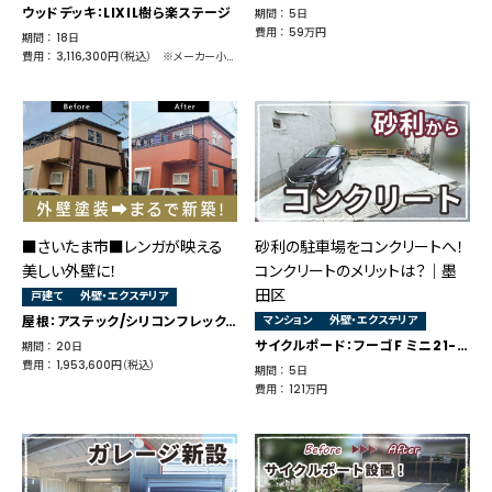
ウッドデッキ：LIXIL樹ら楽ステージ
期間 ： 5日
費用 ： 59万円
期間 ： 18日
費用 ： 3,116,300円（税込） ※メーカー小売価格 483,840円（ウッドデッキのみ）
■さいたま市■レンガが映える
砂利の駐車場をコンクリートへ！
美しい外壁に！
コンクリートのメリットは？｜墨
田区
戸建て
外壁・エクステリア
屋根：アステック/シリコンフレックスJY 外壁：アステック/スーパーラジカルシリコンGH その他：内装工事
マンション
外壁・エクステリア
サイクルポード：フーゴF ミニ21-36型 M19タイプ
期間 ： 20日
費用 ： 1,953,600円（税込）
期間 ： 5日
費用 ： 121万円