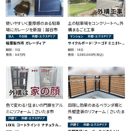
使いやすいく重厚感のある駐車
土の駐車場をコンクリートへ。外
場にガレージを新設｜越谷市
構まるごと工事
法人
その他
外壁・エクステリア
マンション
外壁・エクステリア
稲葉製作所 ガレーディア
サイクルポード：フーゴF ミニ21-36型 M19タイプ
期間 ： 11日
期間 ： 14日
費用 ： 94万円
費用 ： 3,080,000円（税込）
色で変わる！住まいの門扉をアル
目隠し効果のあるベランダ柵と
ミにリフォーム｜さいたま市
外壁塗装のリフォーム│さいたま
市
戸建て
外壁・エクステリア
LIXIL コートラインⅡ ナチュラルシルバー
戸建て
外壁・エクステリア