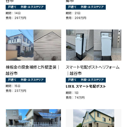
谷市
郷市
戸建て
外壁・エクステリア
戸建て
外壁・エクステリア
期間 ： 14日
期間 ： 21日
費用 ： 297万円
費用 ： 209万円
棟板金の腐食補修と外壁塗装│
スマート宅配ポストへリフォーム
越谷市
｜越谷市
戸建て
外壁・エクステリア
戸建て
外壁・エクステリア
期間 ： 15日
LIXIL スマート宅配ポスト
費用 ： 237万円
期間 ： 1日
費用 ： 74万円