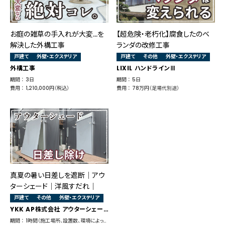
お庭の雑草の手入れが大変…を
【超危険・老朽化】腐食したのベ
解決した外構工事
ランダの改修工事
戸建て
外壁・エクステリア
戸建て
その他
外壁・エクステリア
外構工事
LIXIL ハンドラインⅢ
期間 ： 3日
期間 ： 5日
費用 ： 1,210,000円（税込）
費用 ： 78万円（足場代別途）
真夏の暑い日差しを遮断│アウ
ターシェード│洋風すだれ│
戸建て
その他
外壁・エクステリア
YKK AP株式会社 アウターシェード
期間 ： 1時間（施工場所、設置数、環境によって多少前後します）