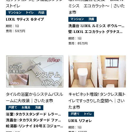
ストイレ
ミシス エコカラット～│さいた
ま市
マンション
トイレ
内装
LIXIL サティス Gタイプ
マンション
洗面
洗面台：LIXIL ルミシス ボウル一体タイプ
期間 ： 1日
費用 ： 59万円
壁：LIXIL エコカラット グラナスルドラ
期間 ： 1日
費用 ： 85万円
タイルの浴室からシステムバスル
キャビネット増設！タンクレス風ト
ームに大改装｜さいたま市
イレですっきりした空間へ│さい
たま市
戸建て
お風呂
洗面
浴室：タカラスタンダード レラージュ
戸建て
トイレ
洗面台：タカラスタンダード ファミーユ
LIXIL リフォレ
給湯器：リンナイ 20号エコジョーズ
期間 ： 1日