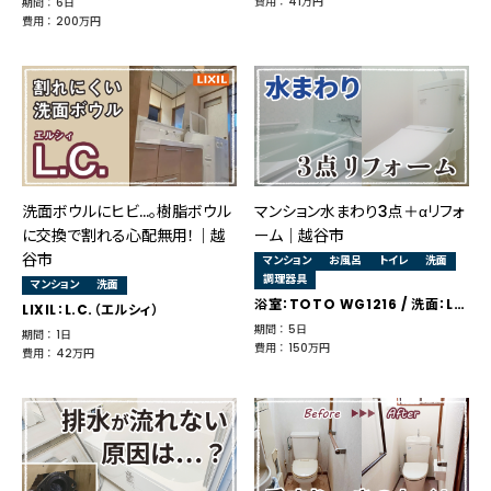
費用 ： 41万円
期間 ： 6日
費用 ： 200万円
洗面ボウルにヒビ…。樹脂ボウル
マンション水まわり3点＋αリフォ
に交換で割れる心配無用！｜越
ーム｜越谷市
谷市
マンション
お風呂
トイレ
洗面
調理器具
マンション
洗面
浴室：TOTO WG1216 / 洗面：LIXIL オフト / トイレ：TOTO ピュアレストMR
LIXIL：L.C.（エルシィ）
期間 ： 5日
期間 ： 1日
費用 ： 150万円
費用 ： 42万円