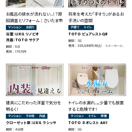
お風呂の排水が流れない…！？原
将来を考えた「手すり」があるお
因調査とリフォーム│さいたま市
手洗いの空間
マンション
水回り
戸建て
トイレ
浴室：LIXIL リノビオ
TOTO ピュアレストQR
洗面：TOTO サクア
期間 ： 1日
費用 ： 335,588円（税込） ※メーカー小売価格 147,950円
期間 ： 5日
費用 ： 175万円
建具にこだわった洋室で気分を
トイレの水漏れ…。少量でも放置
明るく！
すると危険です！
マンション
その他
内装
マンション
トイレ
修理
クローゼット扉：LIXIL ラシッサ
TOTO ネオレスト AH1
期間 ： 4日間
期間 ： 1日