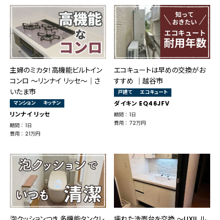
主婦のミカタ！高機能ビルトイン
エコキュートは早めの交換がお
コンロ ～リンナイ リッセ～｜さ
すすめ ｜越谷市
いたま市
戸建て
エコキュート
マンション
キッチン
ダイキン EQ46JFV
リンナイ リッセ
期間 ： 1日
費用 ： 72万円
期間 ： 1日
費用 ： 21万円
泡クッションつき 多機能タンクレ
壊れた洗面台を交換 ～LIXIL ル