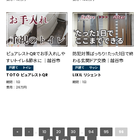
ピュアレストQRでお手入れしや
防犯対策ばっちり！たった1日で終
すいトイレ＆節水に ｜越谷市
わる玄関ドア交換│越谷市
戸建て
トイレ
戸建て
サッシ
TOTO ピュアレストQR
LIXIL リシェント
期間 ： 1日
期間 ： 1日
費用 ： 26万円
«
‹
...
10
20
30
...
94
95
96