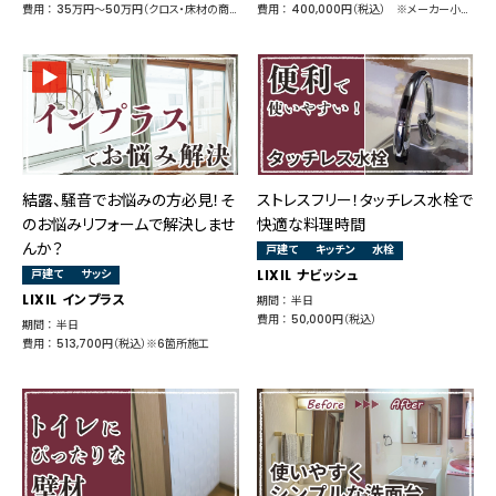
費用 ： 35万円～50万円（クロス・床材の商品により変動）
費用 ： 400,000円（税込） ※メーカー小売価格 424,600円
結露、騒音でお悩みの方必見！そ
ストレスフリー！タッチレス水栓で
のお悩みリフォームで解決しませ
快適な料理時間
んか？
戸建て
キッチン
水栓
戸建て
サッシ
LIXIL ナビッシュ
LIXIL インプラス
期間 ： 半日
費用 ： 50,000円（税込）
期間 ： 半日
費用 ： 513,700円（税込）※6箇所施工