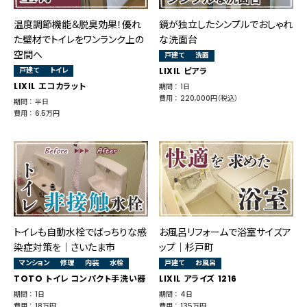
温度調節機能＆脱臭効果！優れ
鏡が独立したシンプルでおしゃれ
た壁材でトイレをワンランク上の
な洗面台
空間へ
戸建て
洗面
戸建て
トイレ
LIXIL ピアラ
LIXIL エコカラット
期間 ： 1日
費用 ： 220,000円（税込）
期間 ： 半日
費用 ： 6.5万円
トイレも自動水栓でばっちりな感
お風呂リフォームで浴室サイズア
染症対策を│さいたま市
ップ｜杉戸町
マンション
修理
内装
水栓
戸建て
お風呂
TOTO トイレ コンパクト手洗い器
LIXIL アライズ 1216
期間 ： 1日
期間 ： 4日
費用 ： 18万円
費用 ： 135万円