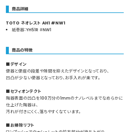
商品詳細
TOTO ネオレスト AH1 #NW1
紙巻器：YH51R ＃NW1
商品の特徴
■デザイン
便器と便座の段差や隙間を抑えたデザインとなっており、
凹凸が少ない便器となっており、お手入れが楽です。
■セフィオンテクト
陶器表面の凹凸を100万分の1mmのナノレベルまでなめらかに
仕上げた陶器は、
汚れが付きにくく、落ちやすくなています。
■お掃除リフト
ワンプッシュでウォシュレットの前方部分が持ち上がり、