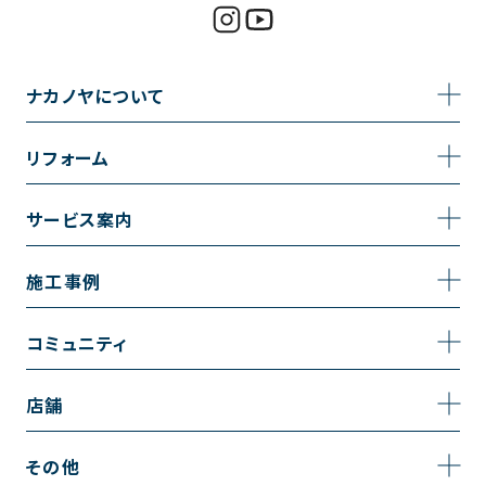
ナカノヤについて
事業内容
リフォーム
企業情報
トイレのリフォーム
サービス案内
採用情報
お風呂のリフォーム
サービスの流れ
施工事例
コーポレートサイト
キッチンのリフォーム
相談室・よくある質問
施工事例一覧
コミュニティ
洗面台のリフォーム
トイレの施工事例
コミュニティ
店舗
リノベーション
お風呂の施工事例
アルブル通信
越谷店
内装のリフォーム
その他
キッチンの施工事例