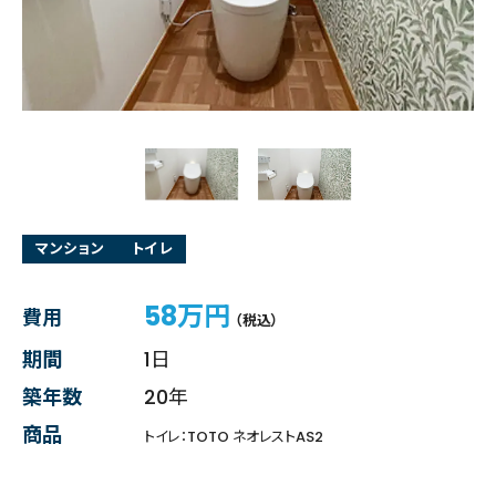
マンション
トイレ
58万円
費用
（税込）
期間
1日
築年数
20年
商品
トイレ：TOTO ネオレストAS2