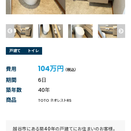
戸建て
トイレ
104万円
費用
（税込）
期間
6日
築年数
40年
商品
TOTO ネオレストRS
越谷市にある築40年の戸建てにお住まいのお客様。