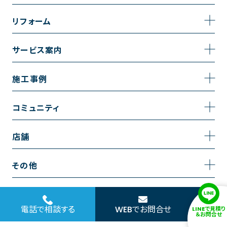
事業内容
リフォーム
企業情報
トイレのリフォーム
サービス案内
採用情報
お風呂のリフォーム
サービスの流れ
施工事例
コーポレートサイト
キッチンのリフォーム
相談室・よくある質問
施工事例一覧
コミュニティ
洗面台のリフォーム
トイレの施工事例
コミュニティ
店舗
リノベーション
お風呂の施工事例
アルブル通信
越谷店
内装のリフォーム
その他
キッチンの施工事例
お知らせ
墨田店
水回りのリフォーム
お問い合わせ
洗面の施工事例
ブログ
浦和店
電話で相談する
WEBでお問合せ
LINEで見積り
外壁のリフォーム
サイトポリシー
＆お問合せ
お客様の声