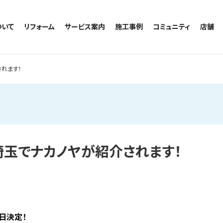
ついて
リフォーム
サービス案内
施工事例
コミュニティ
店舗
トイレのリフォーム
サービスの流れ
施工事例一覧
コミュニティ
越谷
お風呂のリフォーム
相談室・よくある質問
トイレの施工事例
アルブル通信
墨田
されます！
キッチンのリフォーム
お風呂の施工事例
お知らせ
浦和
洗面台のリフォーム
キッチンの施工事例
ブログ
日本
リノベーション
洗面の施工事例
お客様の声
内装のリフォーム
協力会社様専用
水回りのリフォーム
ビ埼玉でナカノヤが紹介されます！
外壁のリフォーム
窓のリフォーム
玄関のリフォーム
日決定！