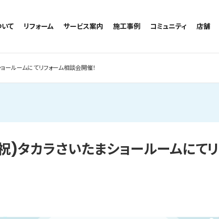
ついて
リフォーム
サービス案内
施工事例
コミュニティ
店舗
トイレのリフォーム
サービスの流れ
施工事例一覧
コミュニティ
越谷
お風呂のリフォーム
相談室・よくある質問
トイレの施工事例
アルブル通信
墨田
まショールームにてリフォーム相談会開催！
キッチンのリフォーム
お風呂の施工事例
お知らせ
浦和
洗面台のリフォーム
キッチンの施工事例
ブログ
日本
リノベーション
洗面の施工事例
お客様の声
内装のリフォーム
協力会社様専用
水回りのリフォーム
(月・祝)タカラさいたまショールームに
外壁のリフォーム
窓のリフォーム
玄関のリフォーム