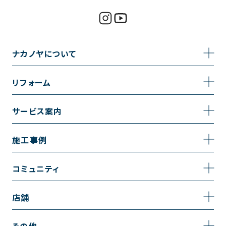
ナカノヤについて
事業内容
リフォーム
企業情報
トイレのリフォーム
サービス案内
採用情報
お風呂のリフォーム
サービスの流れ
施工事例
コーポレートサイト
キッチンのリフォーム
相談室・よくある質問
施工事例一覧
コミュニティ
洗面台のリフォーム
トイレの施工事例
コミュニティ
店舗
リノベーション
お風呂の施工事例
アルブル通信
越谷店
内装のリフォーム