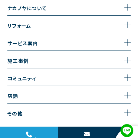
ナカノヤについて
事業内容
リフォーム
企業情報
トイレのリフォーム
サービス案内
採用情報
お風呂のリフォーム
サービスの流れ
施工事例
コーポレートサイト
キッチンのリフォーム
相談室・よくある質問
施工事例一覧
コミュニティ
洗面台のリフォーム
トイレの施工事例
コミュニティ
店舗
リノベーション
お風呂の施工事例
アルブル通信
越谷店
内装のリフォーム
その他
キッチンの施工事例
お知らせ
墨田店
水回りのリフォーム
お問い合わせ
洗面の施工事例
ブログ