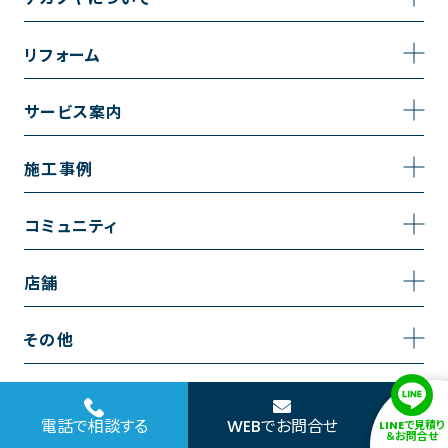
事業内容
リフォーム
企業情報
トイレのリフォーム
サービス案内
採用情報
お風呂のリフォーム
サービスの流れ
施工事例
コーポレートサイト
キッチンのリフォーム
相談室・よくある質問
施工事例一覧
コミュニティ
洗面台のリフォーム
トイレの施工事例
コミュニティ
店舗
リノベーション
お風呂の施工事例
アルブル通信
越谷店
内装のリフォーム
その他
キッチンの施工事例
お知らせ
墨田店
水回りのリフォーム
お問い合わせ
洗面の施工事例
ブログ
浦和店
電話で相談する
WEBでお問合せ
LINEで見積り
外壁のリフォーム
サイトポリシー
＆お問合せ