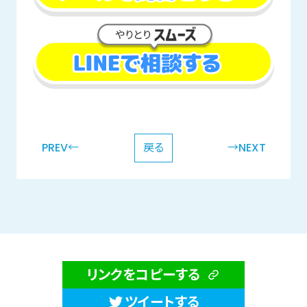
PREV←
戻る
→NEXT
リンクをコピーする
ツイートする