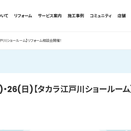
ついて
リフォーム
サービス案内
施工事例
コミュニティ
店舗
トイレのリフォーム
サービスの流れ
施工事例一覧
コミュニティ
越谷
お風呂のリフォーム
相談室・よくある質問
トイレの施工事例
アルブル通信
墨田
カラ江戸川ショールーム】リフォーム相談会開催！
キッチンのリフォーム
お風呂の施工事例
お知らせ
浦和
洗面台のリフォーム
キッチンの施工事例
ブログ
日本
リノベーション
洗面の施工事例
お客様の声
内装のリフォーム
協力会社様専用
水回りのリフォーム
(土)・26(日)【タカラ江戸川ショールー
外壁のリフォーム
窓のリフォーム
玄関のリフォーム