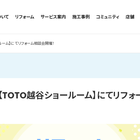
ついて
リフォーム
サービス案内
施工事例
コミュニティ
店舗
トイレのリフォーム
サービスの流れ
施工事例一覧
コミュニティ
越谷
お風呂のリフォーム
相談室・よくある質問
トイレの施工事例
アルブル通信
墨田
ョールーム】にてリフォーム相談会開催！
キッチンのリフォーム
お風呂の施工事例
お知らせ
浦和
洗面台のリフォーム
キッチンの施工事例
ブログ
日本
リノベーション
洗面の施工事例
お客様の声
内装のリフォーム
協力会社様専用
水回りのリフォーム
土)【TOTO越谷ショールーム】にてリフ
外壁のリフォーム
窓のリフォーム
玄関のリフォーム