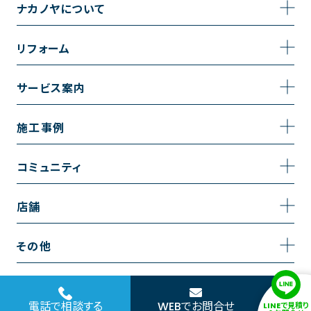
ナカノヤについて
事業内容
リフォーム
企業情報
トイレのリフォーム
サービス案内
採用情報
お風呂のリフォーム
サービスの流れ
施工事例
コーポレートサイト
キッチンのリフォーム
相談室・よくある質問
施工事例一覧
コミュニティ
洗面台のリフォーム
トイレの施工事例
コミュニティ
店舗
リノベーション
お風呂の施工事例
アルブル通信
越谷店
内装のリフォーム
その他
キッチンの施工事例
お知らせ
墨田店
水回りのリフォーム
お問い合わせ
洗面の施工事例
ブログ
浦和店
電話で相談する
WEBでお問合せ
LINEで見積り
外壁のリフォーム