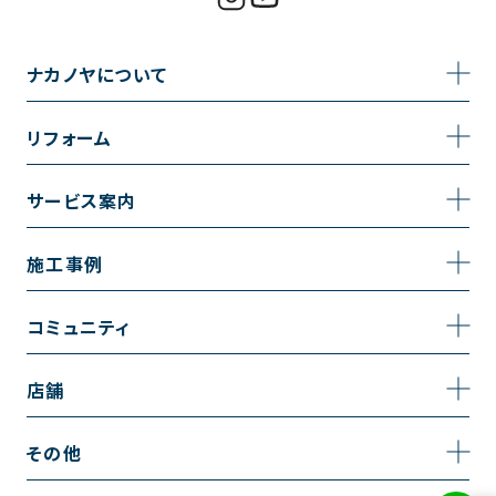
ナカノヤについて
事業内容
リフォーム
企業情報
トイレのリフォーム
サービス案内
採用情報
お風呂のリフォーム
サービスの流れ
施工事例
コーポレートサイト
キッチンのリフォーム
相談室・よくある質問
施工事例一覧
コミュニティ
洗面台のリフォーム
トイレの施工事例
コミュニティ
店舗
リノベーション
お風呂の施工事例
アルブル通信
越谷店
内装のリフォーム
その他
キッチンの施工事例
お知らせ
墨田店