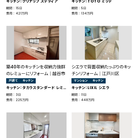
キッチン：クリナップ ステディア
キッチン：TOTO ミッテ
期間 ： 15日
期間 ： 5日
費用 ： 421万円
費用 ： 134万円
築40年のキッチンを収納力抜群
シエラで背面収納たっぷりのキッ
のレミューにリフォーム｜越谷市
チンリフォーム｜江戸川区
戸建て
キッチン
マンション
キッチン
キッチン：タカラスタンダード レミュー
キッチン：LIXIL シエラ
期間 ： 3日
期間 ： 11日
費用 ： 225万円
費用 ： 448万円