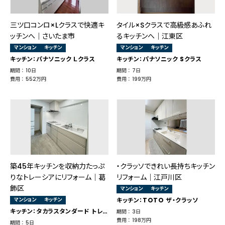
三ツ口コンロ×Lクラスで快適キ
タイル×Sクラスで高級感あふれ
ッチンへ｜さいたま市
るキッチンへ｜江東区
マンション
キッチン
マンション
キッチン
キッチン：パナソニック Ｌクラス
キッチン：パナソニック Sクラス
期間 ： 10日
期間 ： 7日
費用 ： 552万円
費用 ： 199万円
築45年キッチンを収納力たっぷ
・クラッソできれい長持ちキッチン
りなトレーシアにリフォーム｜葛
リフォーム｜江戸川区
飾区
マンション
キッチン
マンション
キッチン
キッチン：TOTO ザ・クラッソ
キッチン：タカラスタンダード トレーシア
期間 ： 3日
費用 ： 198万円
期間 ： 5日