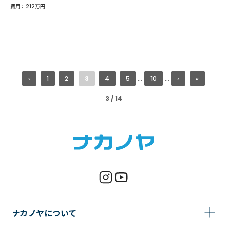
費用 ： 212万円
‹
1
2
3
4
5
...
10
...
›
»
3 / 14
ナカノヤについて