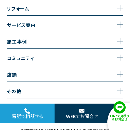
事業内容
リフォーム
企業情報
トイレのリフォーム
サービス案内
採用情報
お風呂のリフォーム
サービスの流れ
施工事例
コーポレートサイト
キッチンのリフォーム
相談室・よくある質問
施工事例一覧
コミュニティ
洗面台のリフォーム
トイレの施工事例
コミュニティ
店舗
リノベーション
お風呂の施工事例
アルブル通信
越谷店
内装のリフォーム
その他
キッチンの施工事例
お知らせ
墨田店
水回りのリフォーム
お問い合わせ
洗面の施工事例
ブログ
浦和店
電話で相談する
WEBでお問合せ
LINEで見積り
外壁のリフォーム
サイトポリシー
＆お問合せ
お客様の声
日本橋店