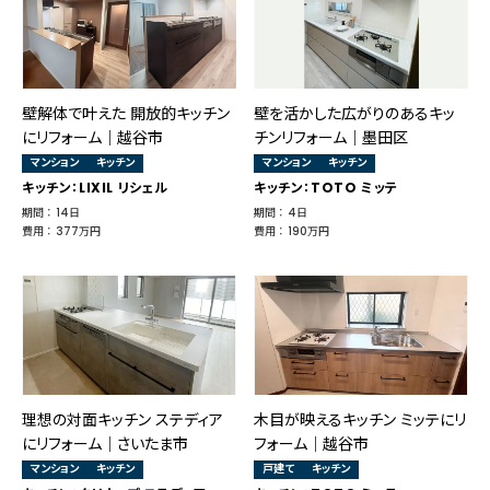
壁解体で叶えた 開放的キッチン
壁を活かした広がりのあるキッ
にリフォーム｜越谷市
チンリフォーム｜墨田区
マンション
キッチン
マンション
キッチン
キッチン：LIXIL リシェル
キッチン：TOTO ミッテ
期間 ： 14日
期間 ： 4日
費用 ： 377万円
費用 ： 190万円
理想の対面キッチン ステディア
木目が映えるキッチン ミッテにリ
にリフォーム│さいたま市
フォーム｜越谷市
マンション
キッチン
戸建て
キッチン