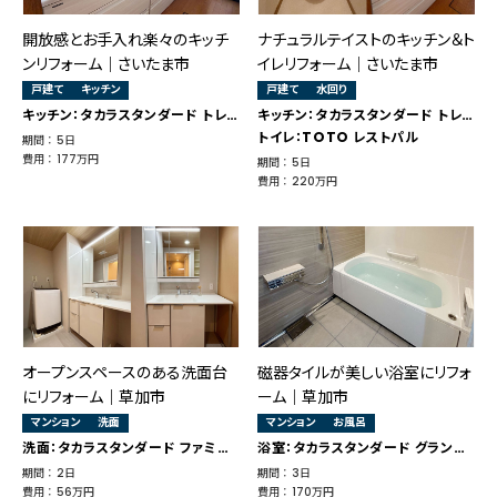
開放感とお手入れ楽々のキッチ
ナチュラルテイストのキッチン＆ト
ンリフォーム｜さいたま市
イレリフォーム｜さいたま市
戸建て
キッチン
戸建て
水回り
キッチン：タカラスタンダード トレーシア
キッチン：タカラスタンダード トレーシア
トイレ：TOTO レストパル
期間 ： 5日
費用 ： 177万円
期間 ： 5日
費用 ： 220万円
オープンスペースのある洗面台
磁器タイルが美しい浴室にリフォ
にリフォーム｜草加市
ーム｜草加市
マンション
洗面
マンション
お風呂
洗面：タカラスタンダード ファミーユ
浴室：タカラスタンダード グランスパ
期間 ： 2日
期間 ： 3日
費用 ： 56万円
費用 ： 170万円