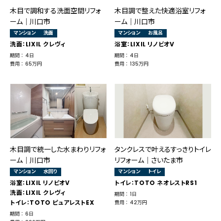
木目で調和する洗面空間リフォ
木目調で整えた快適浴室リフォ
ーム｜川口市
ーム｜川口市
マンション
洗面
マンション
お風呂
洗面：LIXIL クレヴィ
浴室：LIXIL リノビオV
期間 ： 4日
期間 ： 4日
費用 ： 65万円
費用 ： 135万円
木目調で統一した水まわりリフォ
タンクレスで叶えるすっきりトイレ
ーム｜川口市
リフォーム｜さいたま市
マンション
水回り
マンション
トイレ
浴室：LIXIL リノビオV
トイレ：TOTO ネオレストRS1
洗面：LIXIL クレヴィ
期間 ： 1日
トイレ：TOTO ピュアレストEX
費用 ： 42万円
期間 ： 6日