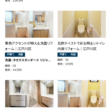
費用 ： 226万円
黄色アクセントが映える洗面リフ
北欧テイストで彩る明るいトイレ
ォーム｜江戸川区
内装リフォーム｜江戸川区
戸建て
洗面
戸建て
内装
洗面：タカラスタンダード リジャスト
期間 ： 1日
費用 ： 12万円
期間 ： 1日
費用 ： 44万円