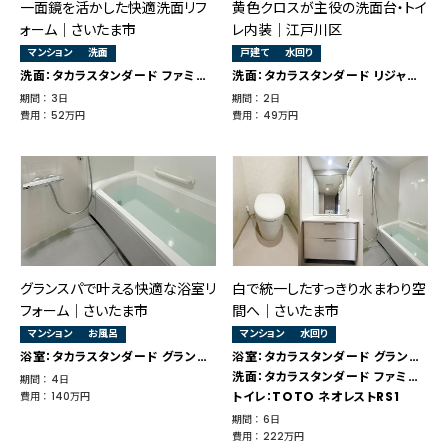
一面鏡を活かした快適洗面リフ
黄色クロスが主役の洗面台・トイ
ォーム｜さいたま市
レ内装｜江戸川区
マンション
洗面
戸建て
水回り
洗面：タカラスタンダード ファミーユ
洗面：タカラスタンダード リジャスト
期間 ： 3日
期間 ： 2日
費用 ： 52万円
費用 ： 49万円
グランスパで叶える快適な浴室リ
白で統一したすっきり水まわり空
フォーム｜さいたま市
間へ｜さいたま市
マンション
お風呂
マンション
水回り
浴室：タカラスタンダード グランスパ
浴室：タカラスタンダード グランスパ
洗面：タカラスタンダード ファミーユ
期間 ： 4日
トイレ：TOTO ネオレストRS1
費用 ： 140万円
期間 ： 6日
費用 ： 222万円