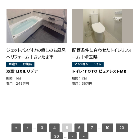
ジェットバス付きの癒しのお風呂
配管条件に合わせたトイレリフォ
へリフォーム│さいたま市
ーム｜埼玉県
戸建て
お風呂
マンション
トイレ
浴室：LIXIL リデア
トイレ：TOTO ピュアレストMR
期間 ： 5日
期間 ： 2日
費用 ： 248万円
費用 ： 36万円
«
‹
...
3
4
5
6
7
...
10
20
30
...
›
»