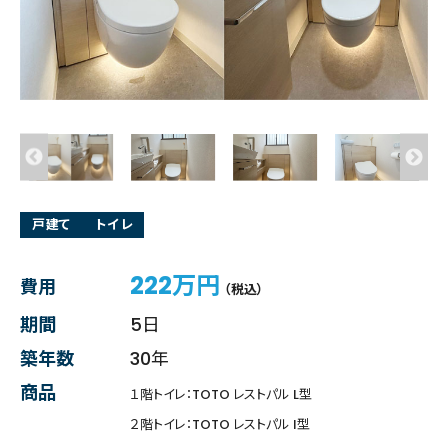
戸建て
トイレ
222万円
費用
（税込）
期間
5日
築年数
30年
商品
１階トイレ：TOTO レストパル L型
２階トイレ：TOTO レストパル I型