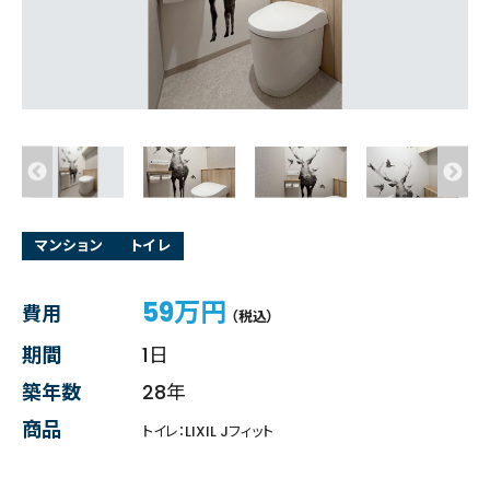
マンション
トイレ
59万円
費用
（税込）
期間
1日
築年数
28年
商品
トイレ：LIXIL Jフィット