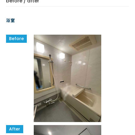
before / after
浴室