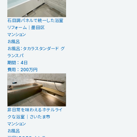
石目調パネルで統一した浴室
リフォーム｜墨田区
マンション
お風呂
お風呂：タカラスタンダード グ
ランスパ
期間 ： 4日
費用 ： 200万円
非日常を味わえるホテルライ
クな浴室｜さいたま市
マンション
お風呂