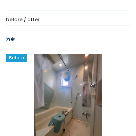
before / after
浴室