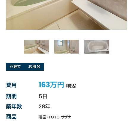
戸建て
お風呂
163万円
費用
（税込）
期間
5日
築年数
28年
商品
浴室：TOTO サザナ