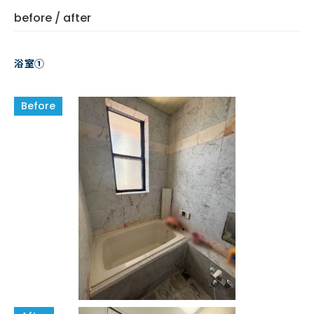
before / after
浴室①