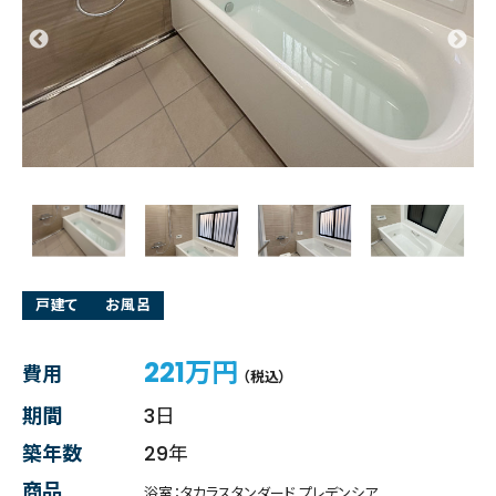
戸建て
お風呂
221万円
費用
（税込）
期間
3日
築年数
29年
商品
浴室：タカラスタンダード プレデンシア