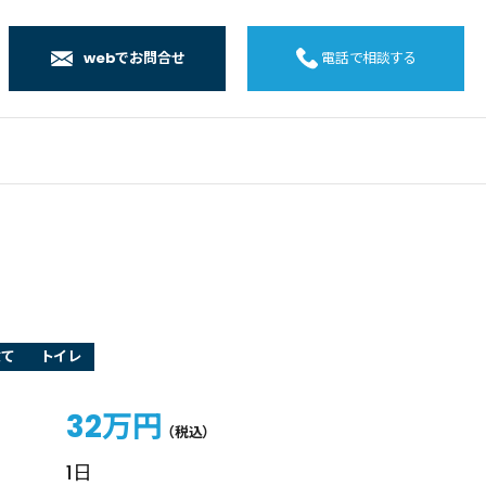
webでお問合せ
電話で相談する
店
店
店
橋店
建て
トイレ
32万円
（税込）
1日