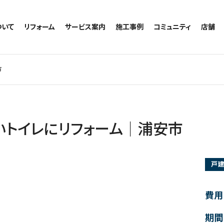
ついて
リフォーム
サービス案内
施工事例
コミュニティ
店舗
トイレのリフォーム
サービスの流れ
施工事例一覧
コミュニティ
越谷
お風呂のリフォーム
相談室・よくある質問
トイレの施工事例
アルブル通信
墨田
市
キッチンのリフォーム
お風呂の施工事例
お知らせ
浦和
洗面台のリフォーム
キッチンの施工事例
ブログ
日本
リノベーション
洗面の施工事例
お客様の声
内装のリフォーム
協力会社様専用
いトイレにリフォーム｜浦安市
水回りのリフォーム
外壁のリフォーム
戸
窓のリフォーム
玄関のリフォーム
費用
期間