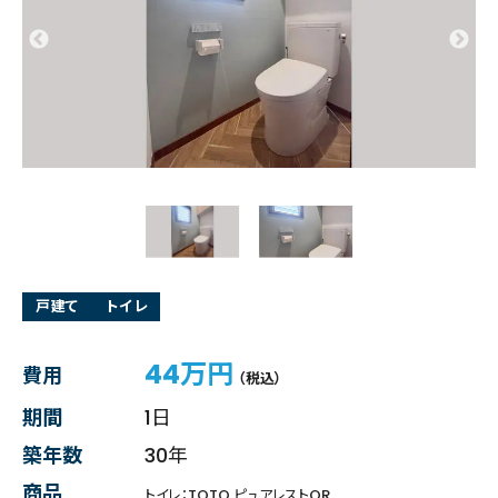
戸建て
トイレ
44万円
費用
（税込）
期間
1日
築年数
30年
商品
トイレ：TOTO ピュアレストQR