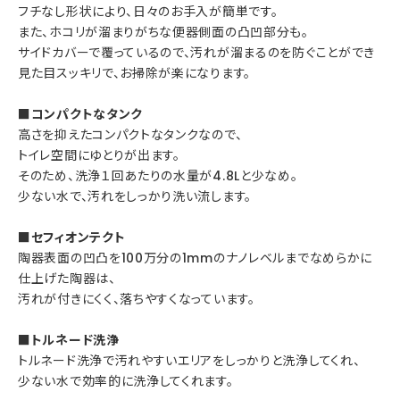
フチなし形状により、日々のお手入が簡単です。
また、ホコリが溜まりがちな便器側面の凸凹部分も。
サイドカバーで覆っているので、汚れが溜まるのを防ぐことができ
見た目スッキリで、お掃除が楽になります。
■コンパクトなタンク
高さを抑えたコンパクトなタンクなので、
トイレ空間にゆとりが出ます。
そのため、洗浄１回あたりの水量が4.8Lと少なめ。
少ない水で、汚れをしっかり洗い流します。
■セフィオンテクト
陶器表面の凹凸を100万分の1mmのナノレベルまでなめらかに
仕上げた陶器は、
汚れが付きにくく、落ちやすくなっています。
■トルネード洗浄
トルネード洗浄で汚れやすいエリアをしっかりと洗浄してくれ、
少ない水で効率的に洗浄してくれます。