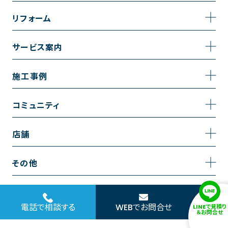
事業内容
リフォーム
企業情報
トイレのリフォーム
サービス案内
採用情報
お風呂のリフォーム
サービスの流れ
施工事例
コーポレートサイト
キッチンのリフォーム
相談室・よくある質問
施工事例一覧
コミュニティ
洗面台のリフォーム
トイレの施工事例
コミュニティ
店舗
リノベーション
お風呂の施工事例
アルブル通信
越谷店
内装のリフォーム
その他
キッチンの施工事例
お知らせ
墨田店
水回りのリフォーム
お問い合わせ
洗面の施工事例
ブログ
浦和店
電話で相談する
WEBでお問合せ
LINEで見積り
外壁のリフォーム
サイトポリシー
＆お問合せ
お客様の声