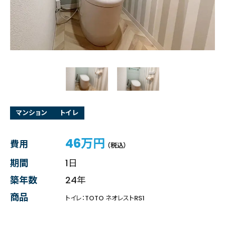
マンション
トイレ
46万円
費用
（税込）
期間
1日
築年数
24年
商品
トイレ：TOTO ネオレストRS1