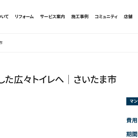
ついて
リフォーム
サービス案内
施工事例
コミュニティ
店舗
トイレのリフォーム
サービスの流れ
施工事例一覧
コミュニティ
越谷
お風呂のリフォーム
相談室・よくある質問
トイレの施工事例
アルブル通信
墨田
市
キッチンのリフォーム
お風呂の施工事例
お知らせ
浦和
洗面台のリフォーム
キッチンの施工事例
ブログ
日本
リノベーション
洗面の施工事例
お客様の声
内装のリフォーム
協力会社様専用
した広々トイレへ｜さいたま市
水回りのリフォーム
外壁のリフォーム
マン
窓のリフォーム
玄関のリフォーム
費用
期間