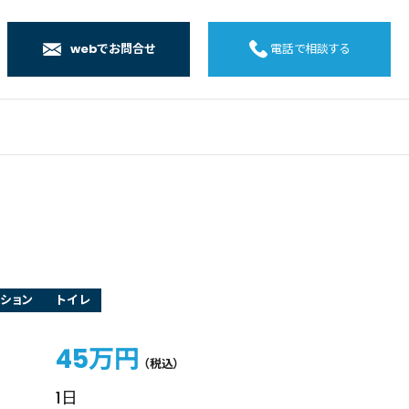
webでお問合せ
電話で相談する
店
店
店
橋店
ション
トイレ
45万円
（税込）
1日