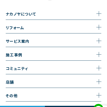
ナカノヤについて
事業内容
リフォーム
企業情報
トイレのリフォーム
サービス案内
採用情報
お風呂のリフォーム
サービスの流れ
施工事例
コーポレートサイト
キッチンのリフォーム
相談室・よくある質問
施工事例一覧
コミュニティ
洗面台のリフォーム
トイレの施工事例
コミュニティ
店舗
リノベーション
お風呂の施工事例
アルブル通信
越谷店
内装のリフォーム
その他
キッチンの施工事例
お知らせ
墨田店
水回りのリフォーム
お問い合わせ