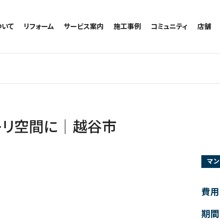
ついて
リフォーム
サービス案内
施工事例
コミュニティ
店舗
トイレのリフォーム
サービスの流れ
施工事例一覧
コミュニティ
越谷
お風呂のリフォーム
相談室・よくある質問
トイレの施工事例
アルブル通信
墨田
キッチンのリフォーム
お風呂の施工事例
お知らせ
浦和
洗面台のリフォーム
キッチンの施工事例
ブログ
日本
リノベーション
洗面の施工事例
お客様の声
内装のリフォーム
協力会社様専用
ッキリ空間に｜越谷市
水回りのリフォーム
外壁のリフォーム
マン
窓のリフォーム
玄関のリフォーム
費用
期間