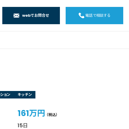
webでお問合せ
電話で相談する
店
店
店
橋店
ション
キッチン
161万円
（税込）
15日