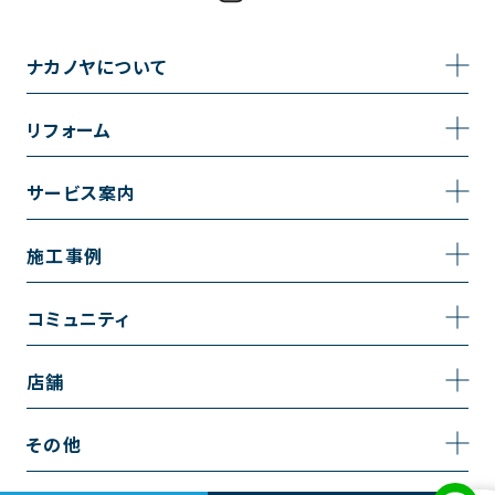
ナカノヤについて
事業内容
リフォーム
企業情報
トイレのリフォーム
サービス案内
採用情報
お風呂のリフォーム
サービスの流れ
施工事例
コーポレートサイト
キッチンのリフォーム
相談室・よくある質問
施工事例一覧
コミュニティ
洗面台のリフォーム
トイレの施工事例
コミュニティ
店舗
リノベーション
お風呂の施工事例
アルブル通信
越谷店
内装のリフォーム
その他
キッチンの施工事例
お知らせ
墨田店
水回りのリフォーム