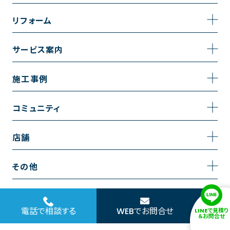
事業内容
リフォーム
企業情報
トイレのリフォーム
サービス案内
採用情報
お風呂のリフォーム
サービスの流れ
施工事例
コーポレートサイト
キッチンのリフォーム
相談室・よくある質問
施工事例一覧
コミュニティ
洗面台のリフォーム
トイレの施工事例
コミュニティ
店舗
リノベーション
お風呂の施工事例
アルブル通信
越谷店
内装のリフォーム
その他
キッチンの施工事例
お知らせ
墨田店
水回りのリフォーム
お問い合わせ
洗面の施工事例
ブログ
浦和店
電話で相談する
WEBでお問合せ
LINEで見積り
外壁のリフォーム
サイトポリシー
＆お問合せ
お客様の声