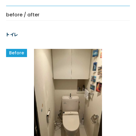
before / after
トイレ