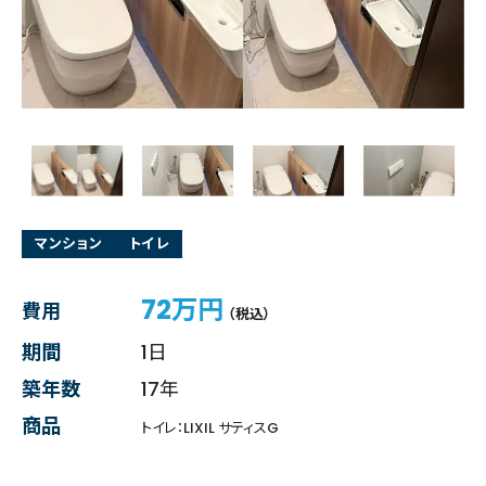
マンション
トイレ
72万円
費用
（税込）
期間
1日
築年数
17年
商品
トイレ：LIXIL サティスG