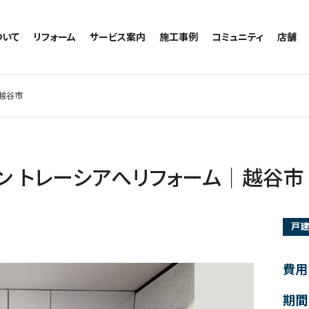
ついて
リフォーム
サービス案内
施工事例
コミュニティ
店舗
トイレのリフォーム
サービスの流れ
施工事例一覧
コミュニティ
越谷
お風呂のリフォーム
相談室・よくある質問
トイレの施工事例
アルブル通信
墨田
｜越谷市
キッチンのリフォーム
お風呂の施工事例
お知らせ
浦和
洗面台のリフォーム
キッチンの施工事例
ブログ
日本
リノベーション
洗面の施工事例
お客様の声
内装のリフォーム
協力会社様専用
ン トレーシアへリフォーム｜越谷市
水回りのリフォーム
外壁のリフォーム
戸
窓のリフォーム
玄関のリフォーム
費用
期間