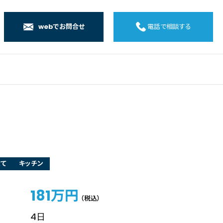
webでお問合せ
電話で相談する
店
店
店
橋店
建て
キッチン
181万円
（税込）
4日