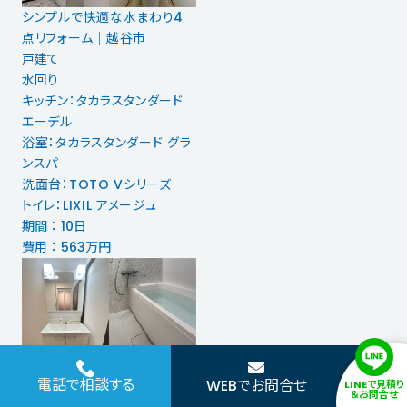
シンプルで快適な水まわり4
点リフォーム｜越谷市
戸建て
水回り
キッチン：タカラスタンダード
エーデル
浴室：タカラスタンダード グラ
ンスパ
洗面台：TOTO Vシリーズ
トイレ：LIXIL アメージュ
期間 ： 10日
費用 ： 563万円
クリナップでお掃除楽な浴室
電話で相談する
WEBでお問合せ
LINEで見積り
洗面リフォーム│越谷市
＆お問合せ