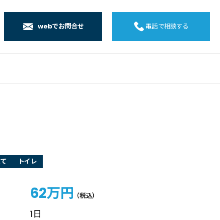
webでお問合せ
電話で相談する
店
店
店
橋店
建て
トイレ
62万円
（税込）
1日