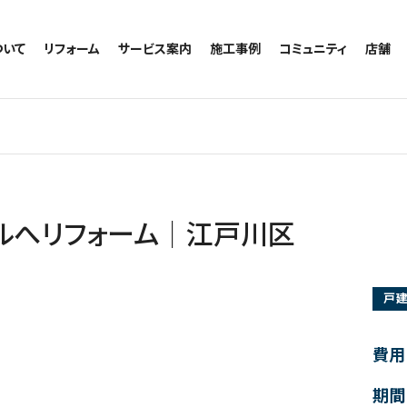
ついて
リフォーム
サービス案内
施工事例
コミュニティ
店舗
トイレのリフォーム
サービスの流れ
施工事例一覧
コミュニティ
越谷
お風呂のリフォーム
相談室・よくある質問
トイレの施工事例
アルブル通信
墨田
キッチンのリフォーム
お風呂の施工事例
お知らせ
浦和
洗面台のリフォーム
キッチンの施工事例
ブログ
日本
リノベーション
洗面の施工事例
お客様の声
内装のリフォーム
協力会社様専用
ルへリフォーム｜江戸川区
水回りのリフォーム
外壁のリフォーム
戸
窓のリフォーム
玄関のリフォーム
費用
期間