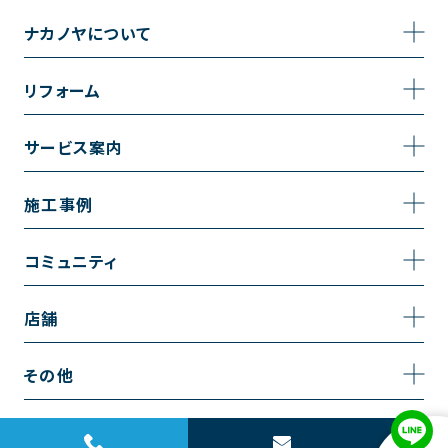
ナカノヤについて
事業内容
リフォーム
企業情報
トイレのリフォーム
サービス案内
採用情報
お風呂のリフォーム
サービスの流れ
施工事例
コーポレートサイト
キッチンのリフォーム
相談室・よくある質問
施工事例一覧
コミュニティ
洗面台のリフォーム
トイレの施工事例
コミュニティ
店舗
リノベーション
お風呂の施工事例
アルブル通信
越谷店
内装のリフォーム
その他
キッチンの施工事例
お知らせ
墨田店
水回りのリフォーム
お問い合わせ
洗面の施工事例